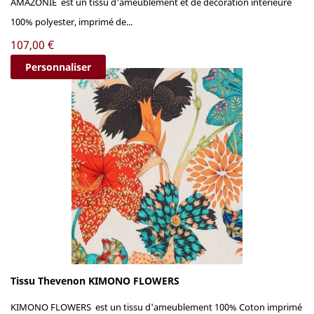
AMAZONIE est un tissu d'ameublement et de décoration intérieure
100% polyester, imprimé de...
Prix
107,00 €
Personnaliser
Tissu Thevenon KIMONO FLOWERS
KIMONO FLOWERS est un tissu d'ameublement 100% Coton imprimé