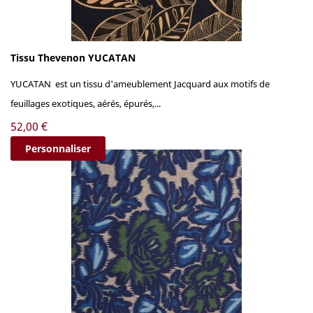
Tissu Thevenon YUCATAN
YUCATAN est un tissu d'ameublement Jacquard aux motifs de
feuillages exotiques, aérés, épurés,...
Prix
52,00 €
Personnaliser