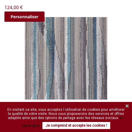
Prix
124,00 €
Personnaliser
Tissu Casal OLINDA
En visitant ce site, vous acceptez l utilisation de cookies pour améliorer
la qualité de votre visite. Nous vous proposerons des services et offres
OLINDA , un tissu robuste de qualité sièges, un jacquard velours tissé
adaptés ainsi que des options de partage avec les réseaux sociaux.
En
en relief sur fond...
savoir plus
Je comprend et accepte les cookies !