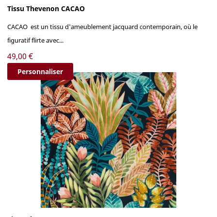
Tissu Thevenon CACAO
CACAO est un tissu d'ameublement jacquard contemporain, où le
figuratif flirte avec...
Prix
49,00 €
Personnaliser