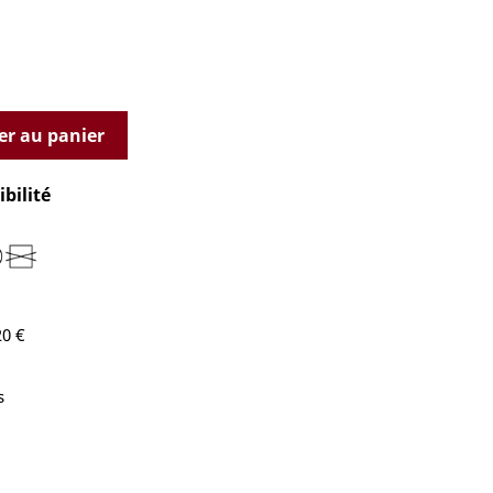
er au panier
bilité
20 €
s